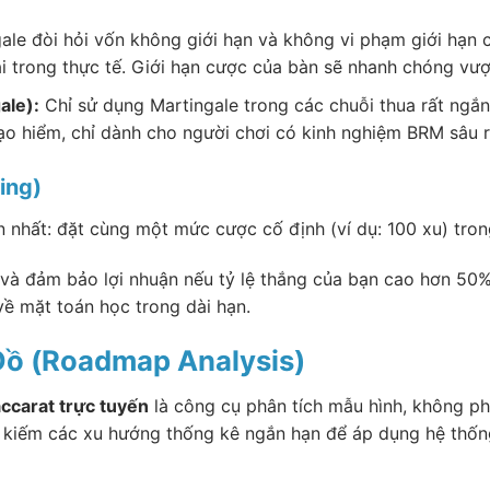
ale đòi hỏi vốn không giới hạn và không vi phạm giới hạn c
ại trong thực tế. Giới hạn cược của bàn sẽ nhanh chóng vượ
ale):
Chỉ sử dụng Martingale trong các chuỗi thua rất ngắn 
ạo hiểm, chỉ dành cho người chơi có kinh nghiệm BRM sâu 
ing)
n nhất: đặt cùng một mức cược cố định (ví dụ: 100 xu) tron
 và đảm bảo lợi nhuận nếu tỷ lệ thắng của bạn cao hơn 50% 
về mặt toán học trong dài hạn.
Đồ (Roadmap Analysis)
ccarat trực tuyến
là công cụ phân tích mẫu hình, không ph
 kiếm các xu hướng thống kê ngắn hạn để áp dụng hệ thốn