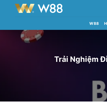
Bỏ
qua
nội
dung
W88
H
Trải Nghiệm Đ