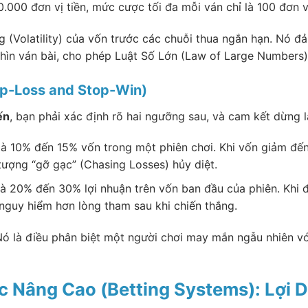
0.000 đơn vị tiền, mức cược tối đa mỗi ván chỉ là 100 đơn v
 (Volatility) của vốn trước các chuỗi thua ngắn hạn. Nó 
hìn ván bài, cho phép Luật Số Lớn (Law of Large Numbers)
p-Loss and Stop-Win)
ến
, bạn phải xác định rõ hai ngưỡng sau, và cam kết dừng 
à 10% đến 15% vốn trong một phiên chơi. Khi vốn giảm đến 
tượng “gỡ gạc” (Chasing Losses) hủy diệt.
 20% đến 30% lợi nhuận trên vốn ban đầu của phiên. Khi đạ
 nguy hiểm hơn lòng tham sau khi chiến thắng.
. Nó là điều phân biệt một người chơi may mắn ngẫu nhiên v
c Nâng Cao (Betting Systems): Lợi