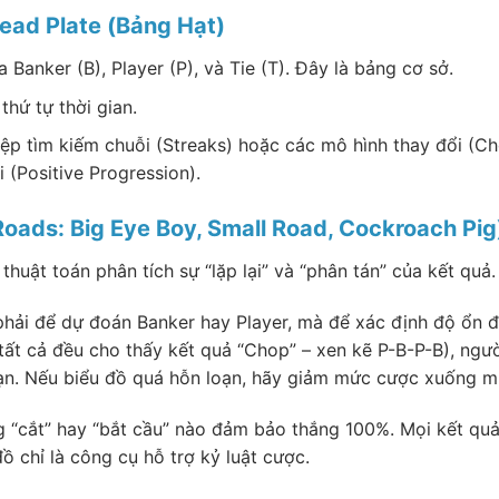
Bead Plate (Bảng Hạt)
 Banker (B), Player (P), và Tie (T). Đây là bảng cơ sở.
thứ tự thời gian.
p tìm kiếm chuỗi (Streaks) hoặc các mô hình thay đổi (Chop
i (Positive Progression).
oads: Big Eye Boy, Small Road, Cockroach Pig
huật toán phân tích sự “lặp lại” và “phân tán” của kết quả.
hải để dự đoán Banker hay Player, mà để xác định độ ổn 
 tất cả đều cho thấy kết quả “Chop” – xen kẽ P-B-P-B), ngư
ạn. Nếu biểu đồ quá hỗn loạn, hãy giảm mức cược xuống mức
 “cắt” hay “bắt cầu” nào đảm bảo thắng 100%. Mọi kết quả
 chỉ là công cụ hỗ trợ kỷ luật cược.