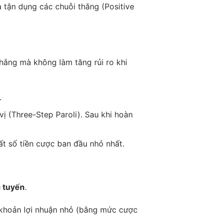
à tận dụng các chuỗi thắng (Positive
hắng mà không làm tăng rủi ro khi
.
ị (Three-Step Paroli). Sau khi hoàn
ất số tiền cược ban đầu nhỏ nhất.
c tuyến
.
 khoản lợi nhuận nhỏ (bằng mức cược