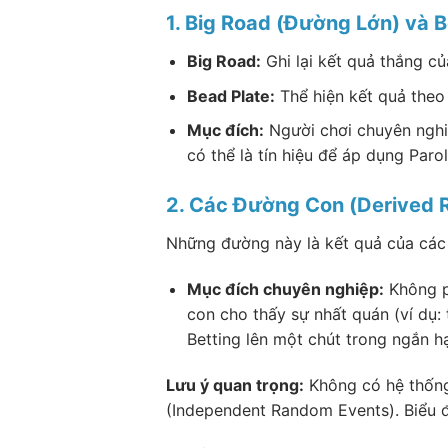
1. Big Road (Đường Lớn) và 
Big Road:
Ghi lại kết quả thắng của
Bead Plate:
Thể hiện kết quả theo 
Mục đích:
Người chơi chuyên nghiệ
có thể là tín hiệu để áp dụng Parol
2. Các Đường Con (Derived R
Những đường này là kết quả của các t
Mục đích chuyên nghiệp:
Không p
con cho thấy sự nhất quán (ví dụ:
Betting lên một chút trong ngắn h
Lưu ý quan trọng:
Không có hệ thống
(Independent Random Events). Biểu đồ