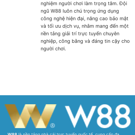
nghiệm người chơi làm trọng tâm. Đội
ngũ W88 luôn chú trọng ứng dụng
công nghệ hiện đại, nâng cao bảo mật
và tối ưu dịch vụ, nhằm mang đến một
nền tảng giải trí trực tuyến chuyên
nghiệp, công bằng và đáng tin cậy cho
người chơi.
W88
là nền tảng nhà cái trực tuyến quốc tế, cung cấp đa