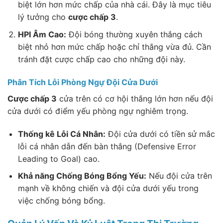
biệt lớn hơn mức chấp của nhà cái. Đây là mục tiêu
lý tưởng cho
cược chấp 3
.
HPI Âm Cao:
Đội bóng thường xuyên thắng cách
biệt nhỏ hơn mức chấp hoặc chỉ thắng vừa đủ. Cần
tránh đặt cược chấp cao cho những đội này.
Phân Tích Lỗi Phòng Ngự Đội Cửa Dưới
Cược chấp 3
cửa trên có cơ hội thắng lớn hơn nếu đội
cửa dưới có điểm yếu phòng ngự nghiêm trọng.
Thống kê Lỗi Cá Nhân:
Đội cửa dưới có tiền sử mắc
lỗi cá nhân dẫn đến bàn thắng (Defensive Error
Leading to Goal) cao.
Khả năng Chống Bóng Bổng Yếu:
Nếu đội cửa trên
mạnh về không chiến và đội cửa dưới yếu trong
việc chống bóng bổng.