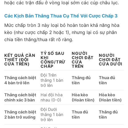
hoặc các trận đấu ở vòng loại sớm các cúp châu lục.
Các Kịch Bản Thắng Thua Cụ Thể Với Cược Chấp 3
Mức chấp tròn 3 này loại bỏ hoàn toàn khả năng hòa
kèo (như cược chấp 2 hoặc 1), nhưng lại có sự phân
chia tiền thắng/thua rất rõ ràng.
TỶ SỐ SAU
NGƯỜI
KẾT QUẢ CẦN
NGƯỜI
KHI
CHƠI ĐẶT
THIẾT (ĐỘI
CHƠI ĐẶT
CỘNG/TRỪ
CỬA
CỬA TRÊN)
CỬA DƯỚI
CHẤP
TRÊN
Đội Trên
Thắng cách biệt
Thắng đủ
Thua đủ
thắng 1 bàn
4 bàn trở lên
tiền
tiền
trở lên
Thắng cách biệt
Hai đội hòa
Hòa kèo
Hòa kèo
chính xác 3 bàn
nhau (0-0)
(Hoàn tiền)
(Hoàn tiền)
Đội Dưới
Thắng cách biệt
Thua đủ
Thắng đủ
thắng 1 bàn
2 bàn trở xuống
tiền
tiền
trở lên