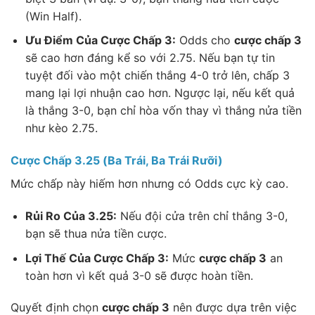
(Win Half).
Ưu Điểm Của Cược Chấp 3:
Odds cho
cược chấp 3
sẽ cao hơn đáng kể so với 2.75. Nếu bạn tự tin
tuyệt đối vào một chiến thắng 4-0 trở lên, chấp 3
mang lại lợi nhuận cao hơn. Ngược lại, nếu kết quả
là thắng 3-0, bạn chỉ hòa vốn thay vì thắng nửa tiền
như kèo 2.75.
Cược Chấp 3.25 (Ba Trái, Ba Trái Rưỡi)
Mức chấp này hiếm hơn nhưng có Odds cực kỳ cao.
Rủi Ro Của 3.25:
Nếu đội cửa trên chỉ thắng 3-0,
bạn sẽ thua nửa tiền cược.
Lợi Thế Của Cược Chấp 3:
Mức
cược chấp 3
an
toàn hơn vì kết quả 3-0 sẽ được hoàn tiền.
Quyết định chọn
cược chấp 3
nên được dựa trên việc