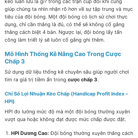
kèo luân lưu là gì? trong các trận cúp đôi khi cũng
giúp chúng ta nhìn nhận rõ hơn về sự tập trung và mục
tiêu của đội bóng. Một đội bóng có lịch sử chơi thực
dụng, chỉ cần thắng là đủ, có thể sẽ không cố gắng
thắng cách biệt 4 bàn. Ngược lại, đội bóng lấy tấn
công làm triết lý sẽ luôn cố gắng ghi thêm.
Mô Hình Thống Kê Nâng Cao Trong Cược
Chấp 3
Sử dụng dữ liệu thống kê chuyên sâu giúp người chơi
tìm ra giá trị tiềm ẩn trong
cược chấp 3
.
Chỉ Số Lợi Nhuận Kèo Chấp (Handicap Profit Index –
HPI)
HPI đo lường mức độ mà một đội bóng thường xuyên
vượt qua hoặc không đạt được mức chấp được đặt.
HPI Dương Cao:
Đội bóng thường xuyên thắng cách