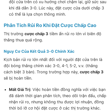
đội cửa trên có xu hướng chơi chậm lại, giữ sức sau
khi đã dẫn 3-0. Lúc này, đặt cược cửa dưới chấp 3
có thể là lựa chọn thông minh.
Phân Tích Rủi Ro Khi Đặt Cược Chấp Cao
Thị trường
cược chấp 3
tiềm ẩn rủi ro lớn vì biên độ
thắng thua quá rộng.
Nguy Cơ Của Kết Quả 3-0 Chính Xác
Kịch bản rủi ro lớn nhất đối với người đặt cửa trên là
đội bóng thắng chính xác 3-0, 4-1, 5-2, v.v. (thắng
cách biệt 3 bàn). Trong trường hợp này,
cược chấp 3
sẽ bị hoàn tiền.
Mất Giá Trị:
Việc hoàn tiền đồng nghĩa với việc bạn
đã dành thời gian phân tích, theo dõi trận đấu, chấp
nhận rủi ro, nhưng không thu được lợi nhuận, đồng
thời bỏ lỡ cơ hội đặt cược ở các thị trường khác.