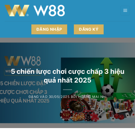
Bỏ
qua
nội
dung
ĐĂNG NHẬP
ĐĂNG KÝ
5 chiến lược chơi cược chấp 3 hiệu
quả nhất 2025
ĐĂNG VÀO
30/05/2025
BỞI
HOÀNG MAI NHI