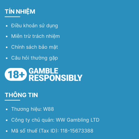
TÍN NHIỆM
Điều khoản sử dụng
Miễn trừ trách nhiệm
Chính sách bảo mật
Câu hỏi thường gặp
THÔNG TIN
Thương hiệu: W88
Công ty chủ quản: WW Gambling LTD
Mã số thuế (Tax ID): 118-15673388