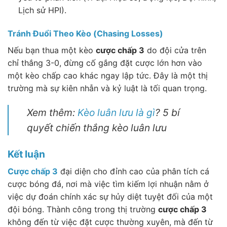
Lịch sử HPI).
Tránh Đuổi Theo Kèo (Chasing Losses)
Nếu bạn thua một kèo
cược chấp 3
do đội cửa trên
chỉ thắng 3-0, đừng cố gắng đặt cược lớn hơn vào
một kèo chấp cao khác ngay lập tức. Đây là một thị
trường mà sự kiên nhẫn và kỷ luật là tối quan trọng.
Xem thêm:
Kèo luân lưu là gì
? 5 bí
quyết chiến thắng kèo luân lưu
Kết luận
Cược chấp 3
đại diện cho đỉnh cao của phân tích cá
cược bóng đá, nơi mà việc tìm kiếm lợi nhuận nằm ở
việc dự đoán chính xác sự hủy diệt tuyệt đối của một
đội bóng. Thành công trong thị trường
cược chấp 3
không đến từ việc đặt cược thường xuyên, mà đến từ