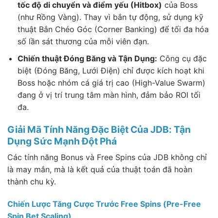
tốc độ di chuyển và điểm yếu (Hitbox)
của Boss
(như Rồng Vàng). Thay vì bắn tự động, sử dụng kỹ
thuật Bắn Chéo Góc (Corner Banking) để tối đa hóa
số lần sát thương của mỗi viên đạn.
Chiến thuật Đóng Băng và Tận Dụng:
Công cụ đặc
biệt (Đóng Băng, Lưới Điện) chỉ được kích hoạt khi
Boss hoặc nhóm cá giá trị cao (High-Value Swarm)
đang ở vị trí trung tâm màn hình, đảm bảo ROI tối
đa.
Giải Mã Tính Năng Đặc Biệt Của JDB: Tận
Dụng Sức Mạnh Đột Phá
Các tính năng Bonus và Free Spins của JDB không chỉ
là may mắn, mà là kết quả của thuật toán đã hoàn
thành chu kỳ.
Chiến Lược Tăng Cược Trước Free Spins (Pre-Free
Spin Bet Scaling)