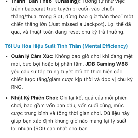
Tránh “Bắn Theo” (Chasing):
Tương tự như việc
tránh baccarat trực tuyến bị cuốn vào chuỗi
thắng/thua, trong Slot, đừng bao giờ “bắn theo” một
chiến thắng lớn (Just missed a Jackpot). Lợi thế đã
qua, và thuật toán đang reset chu kỳ trả thưởng.
Tối Ưu Hóa Hiệu Suất Tinh Thần (Mental Efficiency)
Quản lý Cảm Xúc:
Không bao giờ chơi khi đang mệt
mỏi, bực bội hoặc bị phân tâm.
JDB Gaming W88
yêu cầu sự tập trung tuyệt đối để thực hiện các
chiến lược tăng/giảm cược kịp thời và đọc vị chu kỳ
RNG.
Nhật Ký Phiên Chơi:
Ghi lại kết quả của mỗi phiên
chơi, bao gồm vốn ban đầu, vốn cuối cùng, mức
cược trung bình và tổng thời gian chơi. Dữ liệu này
giúp bạn xác định khung giờ nào mang lại tỷ suất
lợi nhuận (ROI) cao nhất cho bạn.