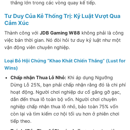
thắng lớn trong các vòng quay kế tiếp.
Tư Duy Của Kẻ Thống Trị: Kỷ Luật Vượt Qua
Cảm Xúc
Thành công với
JDB Gaming W88
không phải là công
việc bán thời gian. Nó đòi hỏi tư duy kỷ luật như một
vận động viên chuyên nghiệp.
Loại Bỏ Hội Chứng “Khao Khát Chiến Thắng” (Lust for
Wins)
Chấp nhận Thua Lỗ Nhỏ:
Khi áp dụng Ngưỡng
Dừng Lỗ 25%, bạn phải chấp nhận rằng đó là chi phí
hoạt động. Người chơi nghiệp dư cố gắng gỡ gạc,
dẫn đến thua lỗ toàn bộ vốn. Người chơi chuyên
nghiệp chấp nhận thua lỗ nhỏ, bảo toàn 75% vốn
còn lại và tìm kiếm cơ hội tối ưu hơn ở phiên chơi
tiếp theo.