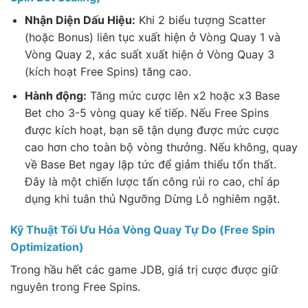
Nhận Diện Dấu Hiệu:
Khi 2 biểu tượng Scatter
(hoặc Bonus) liên tục xuất hiện ở Vòng Quay 1 và
Vòng Quay 2, xác suất xuất hiện ở Vòng Quay 3
(kích hoạt Free Spins) tăng cao.
Hành động:
Tăng mức cược lên x2 hoặc x3 Base
Bet cho 3-5 vòng quay kế tiếp. Nếu Free Spins
được kích hoạt, bạn sẽ tận dụng được mức cược
cao hơn cho toàn bộ vòng thưởng. Nếu không, quay
về Base Bet ngay lập tức để giảm thiểu tổn thất.
Đây là một chiến lược tấn công rủi ro cao, chỉ áp
dụng khi tuân thủ Ngưỡng Dừng Lỗ nghiêm ngặt.
Kỹ Thuật Tối Ưu Hóa Vòng Quay Tự Do (Free Spin
Optimization)
Trong hầu hết các game JDB, giá trị cược được giữ
nguyên trong Free Spins.