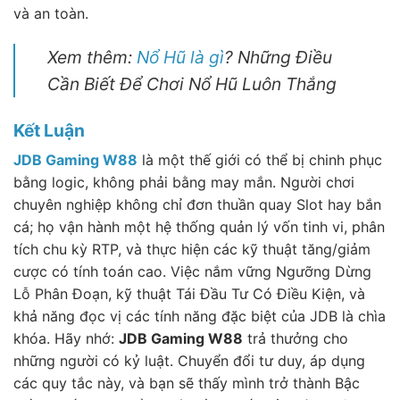
và an toàn.
Xem thêm:
Nổ Hũ là gì
? Những Điều
Cần Biết Để Chơi Nổ Hũ Luôn Thắng
Kết Luận
JDB Gaming W88
là một thế giới có thể bị chinh phục
bằng logic, không phải bằng may mắn. Người chơi
chuyên nghiệp không chỉ đơn thuần quay Slot hay bắn
cá; họ vận hành một hệ thống quản lý vốn tinh vi, phân
tích chu kỳ RTP, và thực hiện các kỹ thuật tăng/giảm
cược có tính toán cao. Việc nắm vững Ngưỡng Dừng
Lỗ Phân Đoạn, kỹ thuật Tái Đầu Tư Có Điều Kiện, và
khả năng đọc vị các tính năng đặc biệt của JDB là chìa
khóa. Hãy nhớ:
JDB Gaming W88
trả thưởng cho
những người có kỷ luật. Chuyển đổi tư duy, áp dụng
các quy tắc này, và bạn sẽ thấy mình trở thành Bậc