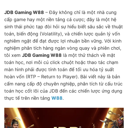
JDB Gaming W88
– Đây không chỉ là một nhà cung
cấp game hay một nền tảng cá cược; đây là một hệ
sinh thái phức tạp đòi hỏi sự hiểu biết sâu sắc về thuật
toán, biến động (Volatility), và chiến lược quản lý vốn
nghiêm ngặt để đạt được lợi nhuận bền vững. Với kinh
nghiệm phân tích hàng ngàn vòng quay và phiên chơi,
tôi xem
JDB Gaming W88
là một thử thách về mặt
toán học, nơi mỗi cú click chuột hoặc thao tác chạm
màn hình phải được tính toán để tối ưu hóa tỷ suất
hoàn vốn (RTP – Return to Player). Bài viết này là bản
cẩm nang cấp độ chuyên nghiệp, phân tích từ cấu trúc
toán học cốt lõi của JDB đến các chiến lược ứng dụng
thực tế trên nền tảng
W88
.