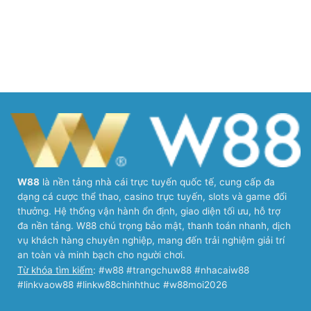
W88
là nền tảng nhà cái trực tuyến quốc tế, cung cấp đa
dạng cá cược thể thao, casino trực tuyến, slots và game đổi
thưởng. Hệ thống vận hành ổn định, giao diện tối ưu, hỗ trợ
đa nền tảng. W88 chú trọng bảo mật, thanh toán nhanh, dịch
vụ khách hàng chuyên nghiệp, mang đến trải nghiệm giải trí
an toàn và minh bạch cho người chơi.
Từ khóa tìm kiếm
: #w88 #trangchuw88 #nhacaiw88
#linkvaow88 #linkw88chinhthuc #w88moi2026