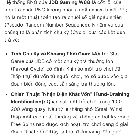
Hệ thống RNG của
JDB Gaming W88
là cốt lõi của
mọi trò chơi. RNG không phải là ngẫu nhiên tuyệt đối;
nó là một thuật toán tạo ra chuỗi số giả ngẫu nhiên
(Pseudo-Random Number Sequence). Nhiệm vụ của
chúng ta là phân tích chu kỳ (Cycle) của các kết quả
trả về:
Tính Chu Kỳ và Khoảng Thời Gian:
Mỗi trò Slot
Game của JDB có một chu kỳ trả thưởng lớn
(Payout Cycle) cố định. Khi nào một trò chơi đã
“hấp thụ” đủ vốn từ người chơi, nó sẽ bước vào giai
đoạn biến động cao, sẵn sàng trả thưởng lớn.
Chiến Thuật “Nhận Diện Khát Vốn” (Fund-Draining
Identification):
Quan sát một trò chơi trong 100-
200 vòng quay. Nếu tỷ lệ thắng nhỏ (Small Wins)
thấp một cách bất thường và không có bất kỳ vòng
Free Spins nào được kích hoạt, trò chơi đang ở giai
đoạn “khát vốn.” Đây là thời điểm vàng để người