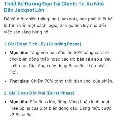
Thiết Kế Đường Đạn Tài Chính: Từ Xu Nhỏ
Đến Jackpot Lớn
Để có một chiến thắng lớn (Jackpot), bạn phải thiết kế
lộ trình vốn một cách logic, từ việc tích lũy nhỏ đến
việc sẵn sàng bùng nổ.
1. Giai Đoạn Tích Lũy (Grinding Phase)
Mục tiêu:
Tăng vốn ban đầu lên 50% bằng các trò
chơi biến động thấp hoặc các trò
bắn cá ăn xu
hiệu
suất cao. Giai đoạn này dùng Base Bet thấp nhất
(1x).
Thời gian:
Chiếm 70% tổng thời gian chơi của phiên.
2. Giai Đoạn Đột Phá (Burst Phase)
Mục tiêu:
Săn Boss lớn, Rồng Vàng hoặc kích hoạt
Free Spins của Slot biến động cao. Dùng mức cược
x3 Base Bet.