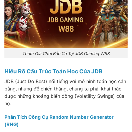
Tham Gia Chơi Bắn Cá Tại JDB Gaming W88
Hiểu Rõ Cấu Trúc Toán Học Của JDB
JDB (Just Do Best) nổi tiếng với mô hình toán học cân
bằng, nhưng để chiến thắng, chúng ta phải khai thác
được những khoảng biến động (Volatility Swings) của
họ.
Phân Tích Công Cụ Random Number Generator
(RNG)