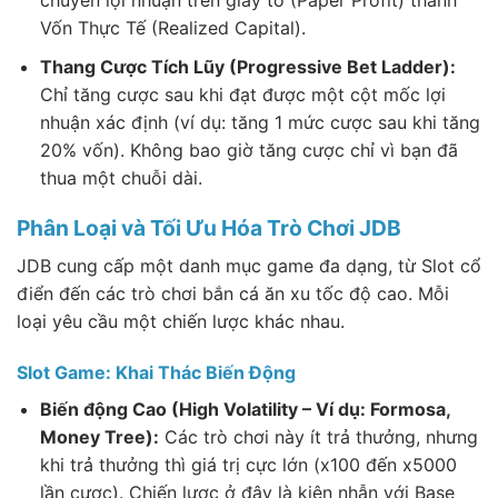
Vốn Thực Tế (Realized Capital).
Thang Cược Tích Lũy (Progressive Bet Ladder):
Chỉ tăng cược sau khi đạt được một cột mốc lợi
nhuận xác định (ví dụ: tăng 1 mức cược sau khi tăng
20% vốn). Không bao giờ tăng cược chỉ vì bạn đã
thua một chuỗi dài.
Phân Loại và Tối Ưu Hóa Trò Chơi JDB
JDB cung cấp một danh mục game đa dạng, từ Slot cổ
điển đến các trò chơi
bắn cá ăn xu
tốc độ cao. Mỗi
loại yêu cầu một chiến lược khác nhau.
Slot Game: Khai Thác Biến Động
Biến động Cao (High Volatility – Ví dụ: Formosa,
Money Tree):
Các trò chơi này ít trả thưởng, nhưng
khi trả thưởng thì giá trị cực lớn (x100 đến x5000
lần cược). Chiến lược ở đây là kiên nhẫn với Base