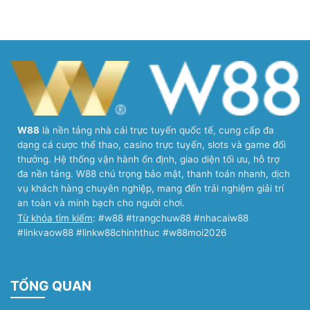
cá
chinh
ý
đổi
phục
thưởng
game
–
bắn
Trải
cá
nghiệm
2025
game
hấp
dẫn
2025
W88
là nền tảng nhà cái trực tuyến quốc tế, cung cấp đa
dạng cá cược thể thao, casino trực tuyến, slots và game đổi
thưởng. Hệ thống vận hành ổn định, giao diện tối ưu, hỗ trợ
đa nền tảng. W88 chú trọng bảo mật, thanh toán nhanh, dịch
vụ khách hàng chuyên nghiệp, mang đến trải nghiệm giải trí
an toàn và minh bạch cho người chơi.
Từ khóa tìm kiếm
: #w88 #trangchuw88 #nhacaiw88
#linkvaow88 #linkw88chinhthuc #w88moi2026
TỔNG QUAN