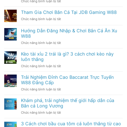
ở
Chức năng bình luận bị tắt
là
Cá
5
gì?
4D
Chiến
Tham Gia Chơi Bắn Cá Tại JDB Gaming W88
Cá
Đỉnh
Thuật
cược
Cao
ở
Chức năng bình luận bị tắt
Đặt
lô
Tham
Cược
đề
Gia
Hướng Dẫn Đăng Nhập & Chơi Bắn Cá Ăn Xu
Kèo
tại
Chơi
Phạt
W88
W88
Bắn
Góc
ở
Chức năng bình luận bị tắt
Cá
Hiệu
Hướng
Tại
Quả
Dẫn
JDB
Kèo tài xỉu 2 trái là gì? 3 cách chơi kèo này
Nhất
Đăng
Gaming
luôn thắng
Nhập
W88
ở
Chức năng bình luận bị tắt
&
Kèo
Chơi
tài
Trải Nghiệm Đỉnh Cao Baccarat Trực Tuyến
Bắn
xỉu
Cá
W88 Đẳng Cấp
2
Ăn
ở
Chức năng bình luận bị tắt
trái
Xu
Trải
là
W88
Nghiệm
Khám phá, trải nghiệm thế giới hấp dẫn của
gì?
Đỉnh
3
Bắn cá Long Vương
Cao
cách
ở
Chức năng bình luận bị tắt
Baccarat
chơi
Khám
Trực
kèo
phá,
3 Cách chơi bầu cua tôm cá luôn thắng từ cao
Tuyến
này
trải