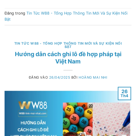
Đăng trong
Tin Tức W88 - Tổng Hợp Thông Tin Mới Và Sự Kiện Nổi
Bật
TIN TỨC W88 - TỔNG HỢP THÔNG TIN MỚI VÀ SỰ KIỆN NỔI
BẬT
Hướng dẫn cách ghi lô đề hợp pháp tại
Việt Nam
ĐĂNG VÀO
26/04/2025
BỞI
HOÀNG MAI NHI
26
Th4