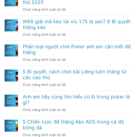
W88
thủ 2025
luôn
nghiệm
Đẳng
thắng
ở
Chức năng bình luận bị tắt
thế
Cấp
3
giới
Cách
W88 giải mã kèo tài xỉu 1.75 là sao? 6 Bí quyết
hấp
chơi
dẫn
thắng kèo
bầu
của
ở
Chức năng bình luận bị tắt
cua
Bắn
W88
tôm
cá
giải
Phân loại người chơi Poker anh em cần biết để
cá
Long
mã
luôn
thắng
Vương
kèo
thắng
ở
Chức năng bình luận bị tắt
tài
từ
Phân
xỉu
cao
loại
5 Bí quyết, cách chơi bài Liêng luôn thắng từ
1.75
thủ
người
là
các cao thủ
2025
chơi
sao?
ở
Chức năng bình luận bị tắt
Poker
6
5
anh
Bí
Bí
Anh em hãy cùng tìm hiểu cù lũ trong poker là
em
quyết
quyết,
cần
gì?
thắng
cách
biết
kèo
ở
Chức năng bình luận bị tắt
chơi
để
Anh
bài
thắng
em
5 Chiến lược để thắng Kèo AOS trong cá độ
Liêng
hãy
luôn
bóng đá
cùng
thắng
ở
Chức năng bình luận bị tắt
tìm
từ