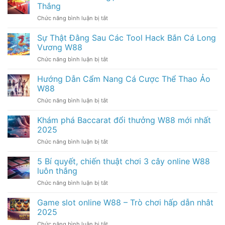
Game
quyết
Thắng
cơ
Bắn
chiến
hội
ở
Chức năng bình luận bị tắt
Cá
thắng
thắng
Cách
Rút
trong
xổ
chơi
Tiền
Sự Thật Đằng Sau Các Tool Hack Bắn Cá Long
kèo
số
cờ
Mặt
Vương W88
chấp
cá
W88
này
ở
Chức năng bình luận bị tắt
ngựa
Sự
W88
Thật
Hướng Dẫn Cẩm Nang Cá Cược Thể Thao Ảo
Đơn
Đằng
Giản
W88
Sau
Dễ
ở
Chức năng bình luận bị tắt
Các
Thắng
Hướng
Tool
Dẫn
Khám phá Baccarat đổi thưởng W88 mới nhất
Hack
Cẩm
Bắn
2025
Nang
Cá
ở
Chức năng bình luận bị tắt
Cá
Long
Khám
Cược
Vương
phá
5 Bí quyết, chiến thuật chơi 3 cây online W88
Thể
W88
Baccarat
Thao
luôn thắng
đổi
Ảo
ở
Chức năng bình luận bị tắt
thưởng
W88
5
W88
Bí
Game slot online W88 – Trò chơi hấp dẫn nhât
mới
quyết,
nhất
2025
chiến
2025
ở
Chức năng bình luận bị tắt