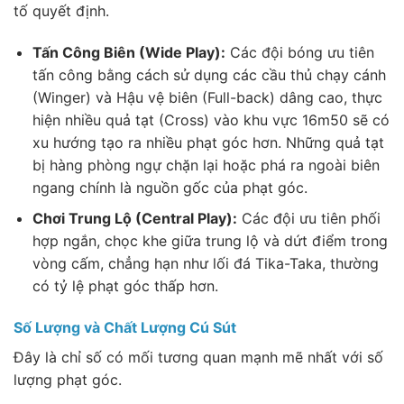
tố quyết định.
Tấn Công Biên (Wide Play):
Các đội bóng ưu tiên
tấn công bằng cách sử dụng các cầu thủ chạy cánh
(Winger) và Hậu vệ biên (Full-back) dâng cao, thực
hiện nhiều quả tạt (Cross) vào khu vực 16m50 sẽ có
xu hướng tạo ra nhiều phạt góc hơn. Những quả tạt
bị hàng phòng ngự chặn lại hoặc phá ra ngoài biên
ngang chính là nguồn gốc của phạt góc.
Chơi Trung Lộ (Central Play):
Các đội ưu tiên phối
hợp ngắn, chọc khe giữa trung lộ và dứt điểm trong
vòng cấm, chẳng hạn như lối đá Tika-Taka, thường
có tỷ lệ phạt góc thấp hơn.
Số Lượng và Chất Lượng Cú Sút
Đây là chỉ số có mối tương quan mạnh mẽ nhất với số
lượng phạt góc.