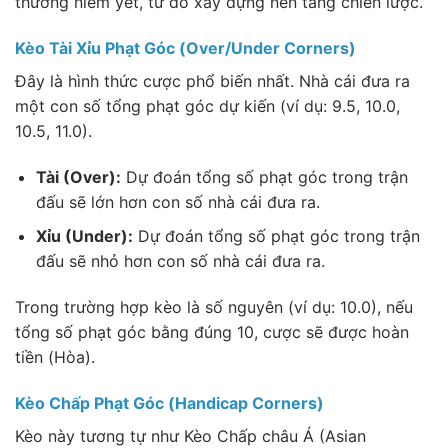
thường niêm yết, từ đó xây dựng nền tảng chiến lược.
Kèo Tài Xỉu Phạt Góc (Over/Under Corners)
Đây là hình thức cược phổ biến nhất. Nhà cái đưa ra
một con số tổng phạt góc dự kiến (ví dụ: 9.5, 10.0,
10.5, 11.0).
Tài (Over):
Dự đoán tổng số phạt góc trong trận
đấu sẽ lớn hơn con số nhà cái đưa ra.
Xỉu (Under):
Dự đoán tổng số phạt góc trong trận
đấu sẽ nhỏ hơn con số nhà cái đưa ra.
Trong trường hợp kèo là số nguyên (ví dụ: 10.0), nếu
tổng số phạt góc bằng đúng 10, cược sẽ được hoàn
tiền (Hòa).
Kèo Chấp Phạt Góc (Handicap Corners)
Kèo này tương tự như Kèo Chấp châu Á (Asian