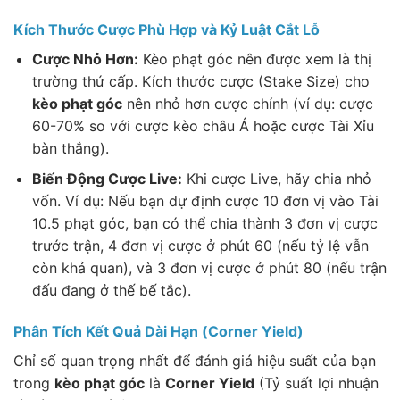
Kích Thước Cược Phù Hợp và Kỷ Luật Cắt Lỗ
Cược Nhỏ Hơn:
Kèo phạt góc nên được xem là thị
trường thứ cấp. Kích thước cược (Stake Size) cho
kèo phạt góc
nên nhỏ hơn cược chính (ví dụ: cược
60-70% so với cược kèo châu Á hoặc cược Tài Xỉu
bàn thắng).
Biến Động Cược Live:
Khi cược Live, hãy chia nhỏ
vốn. Ví dụ: Nếu bạn dự định cược 10 đơn vị vào Tài
10.5 phạt góc, bạn có thể chia thành 3 đơn vị cược
trước trận, 4 đơn vị cược ở phút 60 (nếu tỷ lệ vẫn
còn khả quan), và 3 đơn vị cược ở phút 80 (nếu trận
đấu đang ở thế bế tắc).
Phân Tích Kết Quả Dài Hạn (Corner Yield)
Chỉ số quan trọng nhất để đánh giá hiệu suất của bạn
trong
kèo phạt góc
là
Corner Yield
(Tỷ suất lợi nhuận