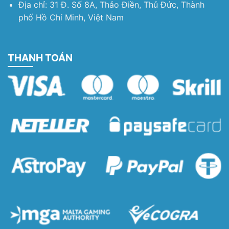
Địa chỉ: 31 Đ. Số 8A, Thảo Điền, Thủ Đức, Thành
phố Hồ Chí Minh, Việt Nam
THANH TOÁN