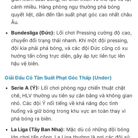
cánh nhiều. Hàng phòng ngự thường phá bóng
quyết liệt, dẫn đến tần suất phạt góc cao nhất châu
Âu.
Bundesliga (Đức):
Lối chơi Pressing cường độ cao,
chuyển đổi trạng thái nhanh. Khi một đội pressing,
đội kia phải phá bóng, và các đội Đức cũng có xu
hướng tấn công trực diện, gây áp lực liên tục lên
hậu vệ biên.
Giải Đấu Có Tần Suất Phạt Góc Thấp (Under)
Serie A (Ý):
Lối chơi phòng ngự chiến thuật chặt
chẽ, HLV thường ưu tiên sự cân bằng và không gian
nhỏ. Các đội Ý nổi tiếng về khả năng đọc tình
huống và giữ bóng trong khu vực an toàn thay vì
phá bóng ra biên.
La Liga (Tây Ban Nha):
Mặc dù có những đội bóng
lớn chơi tấn công, La Liga thường là nơi các đội sử