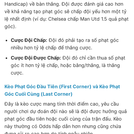
Handicap) về bàn thắng. Đội được đánh giá cao hơn
về khả năng tạo phạt góc sẽ chấp đội yếu hơn một tỷ
lệ nhất định (ví dụ: Chelsea chấp Man Utd 1.5 quả phạt
góc).
Cược Đội Chấp:
Đội đó phải tạo ra số phạt góc
nhiều hơn tỷ lệ chấp để thắng cược.
Cược Đội Được Chấp:
Đội đó chỉ cần thua số phạt
góc ít hơn tỷ lệ chấp, hoặc bằng/thắng, là thắng
cược.
Kèo Phạt Góc Đầu Tiên (First Corner) và Kèo Phạt
Góc Cuối Cùng (Last Corner)
Đây là kèo cược mang tính thời điểm cao, yêu cầu
người chơi dự đoán đội nào sẽ là đội được hưởng quả
phạt góc đầu tiên hoặc cuối cùng của trận đấu. Kèo
này thường có Odds hấp dẫn hơn nhưng cũng chứa
đựng rủi ro cao hơn do tính ngẫu nhiên.