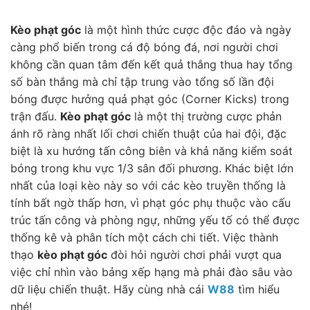
Kèo phạt góc
là một hình thức cược độc đáo và ngày
càng phổ biến trong cá độ bóng đá, nơi người chơi
không cần quan tâm đến kết quả thắng thua hay tổng
số bàn thắng mà chỉ tập trung vào tổng số lần đội
bóng được hưởng quả phạt góc (Corner Kicks) trong
trận đấu.
Kèo phạt góc
là một thị trường cược phản
ánh rõ ràng nhất lối chơi chiến thuật của hai đội, đặc
biệt là xu hướng tấn công biên và khả năng kiểm soát
bóng trong khu vực 1/3 sân đối phương. Khác biệt lớn
nhất của loại kèo này so với các kèo truyền thống là
tính bất ngờ thấp hơn, vì phạt góc phụ thuộc vào cấu
trúc tấn công và phòng ngự, những yếu tố có thể được
thống kê và phân tích một cách chi tiết. Việc thành
thạo
kèo phạt góc
đòi hỏi người chơi phải vượt qua
việc chỉ nhìn vào bảng xếp hạng mà phải đào sâu vào
dữ liệu chiến thuật. Hãy cùng nhà cái
W88
tìm hiểu
nhé!