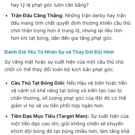
hay tỷ lệ phạt góc luôn cân bằng?
Trận Đấu Căng Thẳng:
Những trận derby hay trận
đấu mang tính chất quyết định thường khiến cầu thủ
chơi thận trọng hơn ở trung lộ, nhưng lại liều lĩnh
hơn khi tạt bóng, dẫn đến gia tăng phạt góc.
Đánh Giá Yếu Tố Nhân Sự và Thay Đổi Đội Hình
Sự vắng mặt hoặc sự xuất hiện của một cầu thủ chủ
chốt có thể thay đổi toàn bộ kịch bản phạt góc.
Cầu Thủ Tạt Bóng Giỏi:
Nếu Hậu vệ biên hoặc tiền
vệ cánh có khả năng tạt bóng và kiến tạo cao bị
chấn thương, số lượng phạt góc của đội đó có thể
giảm vì họ sẽ ưu tiên phối hợp ngắn hơn.
Tiền Đạo Mục Tiêu (Target Man):
Sự xuất hiện của
một tiền đạo cao lớn, giỏi không chiến sẽ khuyến
khích đội bóng đó tạt bóng nhiều hơn, làm tăng khả