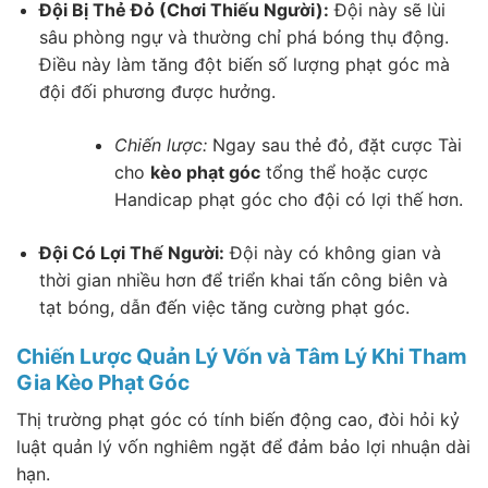
Đội Bị Thẻ Đỏ (Chơi Thiếu Người):
Đội này sẽ lùi
sâu phòng ngự và thường chỉ phá bóng thụ động.
Điều này làm tăng đột biến số lượng phạt góc mà
đội đối phương được hưởng.
Chiến lược:
Ngay sau thẻ đỏ, đặt cược Tài
cho
kèo phạt góc
tổng thể hoặc cược
Handicap phạt góc cho đội có lợi thế hơn.
Đội Có Lợi Thế Người:
Đội này có không gian và
thời gian nhiều hơn để triển khai tấn công biên và
tạt bóng, dẫn đến việc tăng cường phạt góc.
Chiến Lược Quản Lý Vốn và Tâm Lý Khi Tham
Gia Kèo Phạt Góc
Thị trường phạt góc có tính biến động cao, đòi hỏi kỷ
luật quản lý vốn nghiêm ngặt để đảm bảo lợi nhuận dài
hạn.