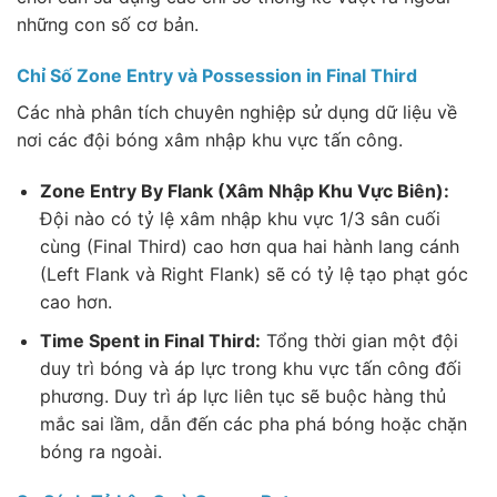
những con số cơ bản.
Chỉ Số Zone Entry và Possession in Final Third
Các nhà phân tích chuyên nghiệp sử dụng dữ liệu về
nơi các đội bóng xâm nhập khu vực tấn công.
Zone Entry By Flank (Xâm Nhập Khu Vực Biên):
Đội nào có tỷ lệ xâm nhập khu vực 1/3 sân cuối
cùng (Final Third) cao hơn qua hai hành lang cánh
(Left Flank và Right Flank) sẽ có tỷ lệ tạo phạt góc
cao hơn.
Time Spent in Final Third:
Tổng thời gian một đội
duy trì bóng và áp lực trong khu vực tấn công đối
phương. Duy trì áp lực liên tục sẽ buộc hàng thủ
mắc sai lầm, dẫn đến các pha phá bóng hoặc chặn
bóng ra ngoài.