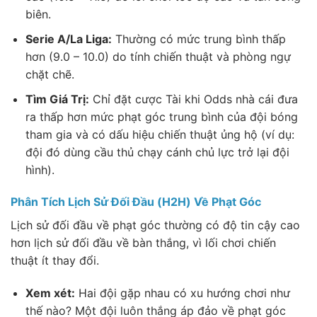
biên.
Serie A/La Liga:
Thường có mức trung bình thấp
hơn (9.0 – 10.0) do tính chiến thuật và phòng ngự
chặt chẽ.
Tìm Giá Trị:
Chỉ đặt cược Tài khi Odds nhà cái đưa
ra thấp hơn mức phạt góc trung bình của đội bóng
tham gia và có dấu hiệu chiến thuật ủng hộ (ví dụ:
đội đó dùng cầu thủ chạy cánh chủ lực trở lại đội
hình).
Phân Tích Lịch Sử Đối Đầu (H2H) Về Phạt Góc
Lịch sử đối đầu về phạt góc thường có độ tin cậy cao
hơn lịch sử đối đầu về bàn thắng, vì lối chơi chiến
thuật ít thay đổi.
Xem xét:
Hai đội gặp nhau có xu hướng chơi như
thế nào? Một đội luôn thắng áp đảo về phạt góc