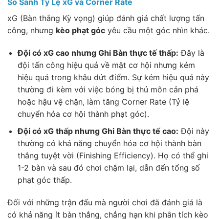
So Sánh Tỷ Lệ xG và Corner Rate
xG (Bàn thắng Kỳ vọng) giúp đánh giá chất lượng tấn
công, nhưng
kèo phạt góc
yêu cầu một góc nhìn khác.
Đội có xG cao nhưng Ghi Bàn thực tế thấp:
Đây là
đội tấn công hiệu quả về mặt cơ hội nhưng kém
hiệu quả trong khâu dứt điểm. Sự kém hiệu quả này
thường đi kèm với việc bóng bị thủ môn cản phá
hoặc hậu vệ chặn, làm tăng Corner Rate (Tỷ lệ
chuyển hóa cơ hội thành phạt góc).
Đội có xG thấp nhưng Ghi Bàn thực tế cao:
Đội này
thường có khả năng chuyển hóa cơ hội thành bàn
thắng tuyệt vời (Finishing Efficiency). Họ có thể ghi
1-2 bàn và sau đó chơi chậm lại, dẫn đến tổng số
phạt góc thấp.
Đối với những trận đấu mà người chơi đã đánh giá là
có khả năng ít bàn thắng, chẳng hạn khi phân tích kèo