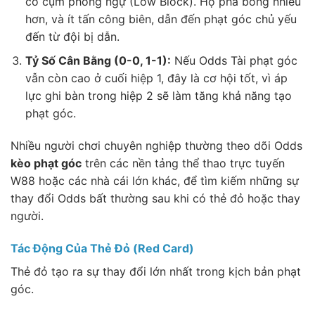
co cụm phòng ngự (Low Block). Họ phá bóng nhiều
hơn, và ít tấn công biên, dẫn đến phạt góc chủ yếu
đến từ đội bị dẫn.
Tỷ Số Cân Bằng (0-0, 1-1):
Nếu Odds Tài phạt góc
vẫn còn cao ở cuối hiệp 1, đây là cơ hội tốt, vì áp
lực ghi bàn trong hiệp 2 sẽ làm tăng khả năng tạo
phạt góc.
Nhiều người chơi chuyên nghiệp thường theo dõi Odds
kèo phạt góc
trên các nền tảng thể thao trực tuyến
W88 hoặc các nhà cái lớn khác, để tìm kiếm những sự
thay đổi Odds bất thường sau khi có thẻ đỏ hoặc thay
người.
Tác Động Của Thẻ Đỏ (Red Card)
Thẻ đỏ tạo ra sự thay đổi lớn nhất trong kịch bản phạt
góc.