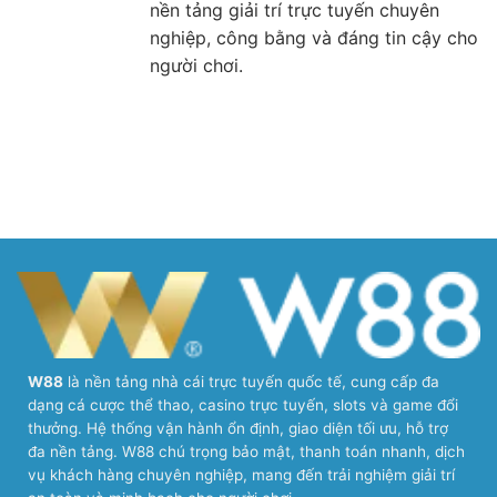
nền tảng giải trí trực tuyến chuyên
nghiệp, công bằng và đáng tin cậy cho
người chơi.
W88
là nền tảng nhà cái trực tuyến quốc tế, cung cấp đa
dạng cá cược thể thao, casino trực tuyến, slots và game đổi
thưởng. Hệ thống vận hành ổn định, giao diện tối ưu, hỗ trợ
đa nền tảng. W88 chú trọng bảo mật, thanh toán nhanh, dịch
vụ khách hàng chuyên nghiệp, mang đến trải nghiệm giải trí