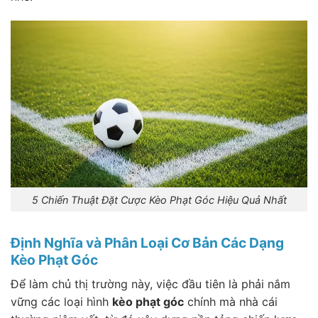
5 Chiến Thuật Đặt Cược Kèo Phạt Góc Hiệu Quả Nhất
Định Nghĩa và Phân Loại Cơ Bản Các Dạng
Kèo Phạt Góc
Để làm chủ thị trường này, việc đầu tiên là phải nắm
vững các loại hình
kèo phạt góc
chính mà nhà cái