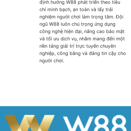
định hướng W88 phát triển theo tiêu
chí minh bạch, an toàn và lấy trải
nghiệm người chơi làm trọng tâm. Đội
ngũ W88 luôn chú trọng ứng dụng
công nghệ hiện đại, nâng cao bảo mật
và tối ưu dịch vụ, nhằm mang đến một
nền tảng giải trí trực tuyến chuyên
nghiệp, công bằng và đáng tin cậy cho
người chơi.