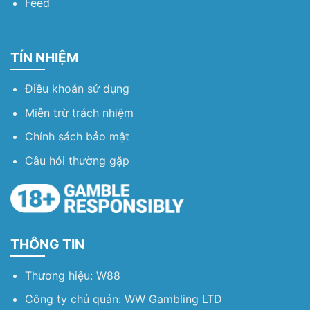
Feed
TÍN NHIỆM
Điều khoản sử dụng
Miễn trừ trách nhiệm
Chính sách bảo mật
Câu hỏi thường gặp
THÔNG TIN
Thương hiệu: W88
Công ty chủ quản: WW Gambling LTD