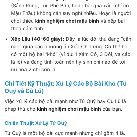
(Sảnh Rồng, Lục Phé Bôn, hoặc bài quá xấu (chỉ có
Mậu Thầu) không cần suy nghĩ nhiều. Hoặc là người
chơi thiếu
kinh nghiệm chơi mậu binh
và xếp bài
theo cảm tính.
Xếp Lâu (40-60 giây):
Đây là lúc đối thủ đang “cân
não” giữa các phương án Xếp Chi Lưng. Có thể họ
có một bộ bài “khó” (ví dụ: 1 Xám Cô, 3 Đôi, và các
lá lẻ) và đang tính toán nên hy sinh chi nào để tối
ưu hóa 2 chi còn lại.
Chi Tiết Kỹ Thuật: Xử Lý Các Bộ Bài Khó (Tứ
Quý và Cù Lũ)
Việc xử lý các bộ bài mạnh như Tứ Quý hay Cù Lũ là
phép thử cho
kinh nghiệm chơi mậu binh
của bạn.
Chiến Thuật Xử Lý Tứ Quý
Tứ Quý là một bộ bài cực mạnh nhưng chỉ gồm 4 lá.