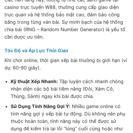
casino trực tuyến W88, thường cung cấp giao diện
trực quan và hệ thống bảo mật cao, đảm bảo công
bằng trong từng ván bài. Sự minh bạch của hệ thống
chia bài (RNG – Random Number Generator) là yếu tố
cần được ưu tiên.
Tốc Độ và Áp Lực Thời Gian
Khi chơi online, thời gian xếp bài thường bị giới hạn (ví
dụ: 60-90 giây).
Kỹ thuật Xếp Nhanh:
Tập luyện cách nhanh chóng
nhận diện các bộ bài tiềm năng (Đôi, Xám Cô,
Thùng, Sảnh) ngay khi bài được chia.
Sử Dụng Tính Năng Gợi Ý:
Nhiều game online có
tính năng gợi ý xếp bài tự động. Dù không nên phụ
thuộc hoàn toàn, tính năng này có thể được sử
dụng để kiểm tra lại lỗi “lủng” cuối cùng hoặc như