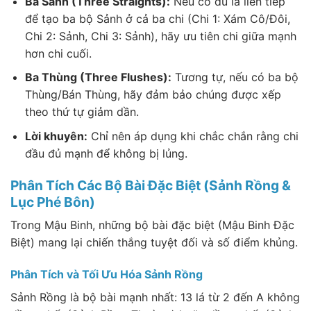
Ba Sảnh (Three Straights):
Nếu có đủ lá liên tiếp
để tạo ba bộ Sảnh ở cả ba chi (Chi 1: Xám Cô/Đôi,
Chi 2: Sảnh, Chi 3: Sảnh), hãy ưu tiên chi giữa mạnh
hơn chi cuối.
Ba Thùng (Three Flushes):
Tương tự, nếu có ba bộ
Thùng/Bán Thùng, hãy đảm bảo chúng được xếp
theo thứ tự giảm dần.
Lời khuyên:
Chỉ nên áp dụng khi chắc chắn rằng chi
đầu đủ mạnh để không bị lủng.
Phân Tích Các Bộ Bài Đặc Biệt (Sảnh Rồng &
Lục Phé Bôn)
Trong Mậu Binh, những bộ bài đặc biệt (Mậu Binh Đặc
Biệt) mang lại chiến thắng tuyệt đối và số điểm khủng.
Phân Tích và Tối Ưu Hóa Sảnh Rồng
Sảnh Rồng là bộ bài mạnh nhất: 13 lá từ 2 đến A không