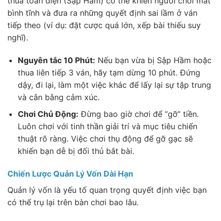
thua toàn diện (Sập Hầm) có thể khiến người chơi mất
bình tĩnh và đưa ra những quyết định sai lầm ở ván
tiếp theo (ví dụ: đặt cược quá lớn, xếp bài thiếu suy
nghĩ).
Nguyên tắc 10 Phút:
Nếu bạn vừa bị Sập Hầm hoặc
thua liên tiếp 3 ván, hãy tạm dừng 10 phút. Đứng
dậy, đi lại, làm một việc khác để lấy lại sự tập trung
và cân bằng cảm xúc.
Chơi Chủ Động:
Đừng bao giờ chơi để “gỡ” tiền.
Luôn chơi với tinh thần giải trí và mục tiêu chiến
thuật rõ ràng. Việc chơi thụ động để gỡ gạc sẽ
khiến bạn dễ bị đối thủ bắt bài.
Chiến Lược Quản Lý Vốn Dài Hạn
Quản lý vốn là yếu tố quan trọng quyết định việc bạn
có thể trụ lại trên bàn chơi bao lâu.