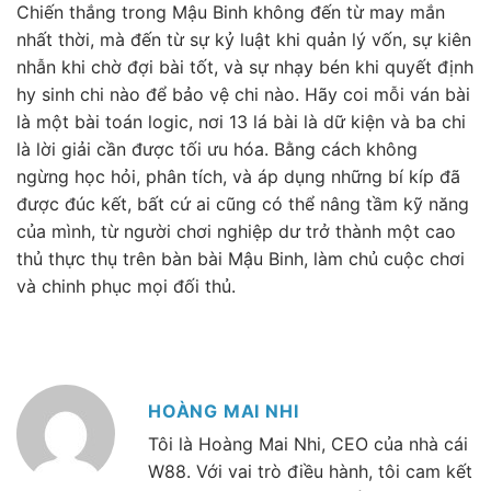
Chiến thắng trong Mậu Binh không đến từ may mắn
nhất thời, mà đến từ sự kỷ luật khi quản lý vốn, sự kiên
nhẫn khi chờ đợi bài tốt, và sự nhạy bén khi quyết định
hy sinh chi nào để bảo vệ chi nào. Hãy coi mỗi ván bài
là một bài toán logic, nơi 13 lá bài là dữ kiện và ba chi
là lời giải cần được tối ưu hóa. Bằng cách không
ngừng học hỏi, phân tích, và áp dụng những bí kíp đã
được đúc kết, bất cứ ai cũng có thể nâng tầm kỹ năng
của mình, từ người chơi nghiệp dư trở thành một cao
thủ thực thụ trên bàn bài Mậu Binh, làm chủ cuộc chơi
và chinh phục mọi đối thủ.
HOÀNG MAI NHI
Tôi là Hoàng Mai Nhi, CEO của nhà cái
W88. Với vai trò điều hành, tôi cam kết