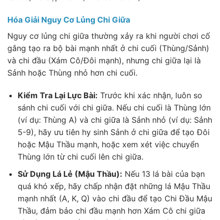
Hóa Giải Nguy Cơ Lủng Chi Giữa
Nguy cơ lủng chi giữa thường xảy ra khi người chơi cố
gắng tạo ra bộ bài mạnh nhất ở chi cuối (Thùng/Sảnh)
và chi đầu (Xám Cô/Đôi mạnh), nhưng chi giữa lại là
Sảnh hoặc Thùng nhỏ hơn chi cuối.
Kiểm Tra Lại Lực Bài:
Trước khi xác nhận, luôn so
sánh chi cuối với chi giữa. Nếu chi cuối là Thùng lớn
(ví dụ: Thùng A) và chi giữa là Sảnh nhỏ (ví dụ: Sảnh
5-9), hãy ưu tiên hy sinh Sảnh ở chi giữa để tạo Đôi
hoặc Mậu Thầu mạnh, hoặc xem xét việc chuyển
Thùng lớn từ chi cuối lên chi giữa.
Sử Dụng Lá Lẻ (Mậu Thầu):
Nếu 13 lá bài của bạn
quá khó xếp, hãy chấp nhận đặt những lá Mậu Thầu
mạnh nhất (A, K, Q) vào chi đầu để tạo Chi Đầu Mậu
Thầu, đảm bảo chi đầu mạnh hơn Xám Cô chi giữa