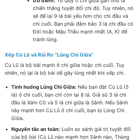
Ưu điểm:
Tứ Quý ở chi giữa gần như là
chiến thắng tuyệt đối chi đó. Tuy nhiên, nó
sẽ để lại 9 lá bài yếu hơn cho chi đầu và
chi cuối. Bạn phải đảm bảo 3 lá chi đầu có
Đôi hoặc Mậu Thầu mạnh nhất (A, K) để
tránh lủng.
Xếp Cù Lũ và Rủi Ro “Lủng Chi Giữa”
Cù Lũ là bộ bài mạnh ở chi giữa hoặc chi cuối. Tuy
nhiên, nó lại là bộ bài dễ gây lủng nhất khi xếp chi.
Tình huống Lủng Chi Giữa:
Nếu bạn đặt Cù Lũ (5
lá) ở chi cuối, bạn chỉ còn lại 8 lá. Giả sử 3 lá chi
đầu là Xám Cô và 5 lá chi giữa là Sảnh. Nếu Sảnh
này mạnh hơn Cù Lũ ở chi cuối, bạn bị Lủng Chi
Giữa.
Nguyên tắc an toàn:
Luôn so sánh giá trị tuyệt đối
của bộ bài (Cù Lũ nào mạnh hơn Sảnh nào, Thùng