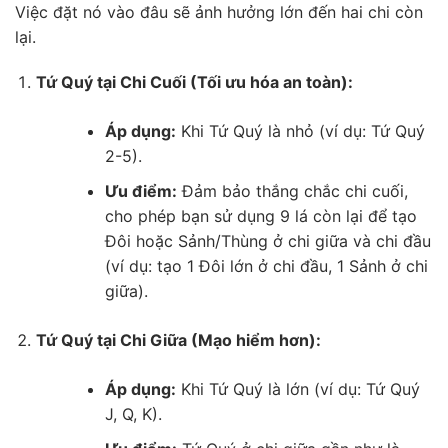
Việc đặt nó vào đâu sẽ ảnh hưởng lớn đến hai chi còn
lại.
Tứ Quý tại Chi Cuối (Tối ưu hóa an toàn):
Áp dụng:
Khi Tứ Quý là nhỏ (ví dụ: Tứ Quý
2-5).
Ưu điểm:
Đảm bảo thắng chắc chi cuối,
cho phép bạn sử dụng 9 lá còn lại để tạo
Đôi hoặc Sảnh/Thùng ở chi giữa và chi đầu
(ví dụ: tạo 1 Đôi lớn ở chi đầu, 1 Sảnh ở chi
giữa).
Tứ Quý tại Chi Giữa (Mạo hiểm hơn):
Áp dụng:
Khi Tứ Quý là lớn (ví dụ: Tứ Quý
J, Q, K).