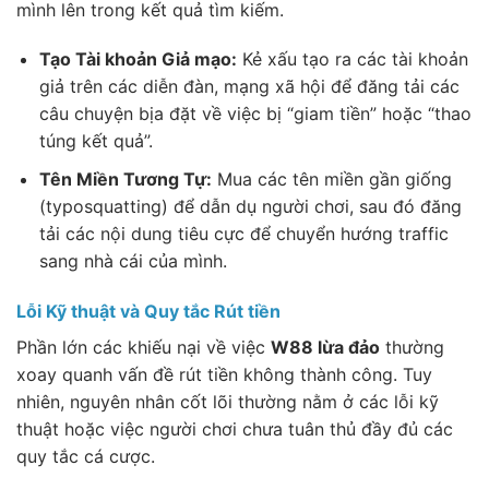
mình lên trong kết quả tìm kiếm.
Tạo Tài khoản Giả mạo:
Kẻ xấu tạo ra các tài khoản
giả trên các diễn đàn, mạng xã hội để đăng tải các
câu chuyện bịa đặt về việc bị “giam tiền” hoặc “thao
túng kết quả”.
Tên Miền Tương Tự:
Mua các tên miền gần giống
(typosquatting) để dẫn dụ người chơi, sau đó đăng
tải các nội dung tiêu cực để chuyển hướng traffic
sang nhà cái của mình.
Lỗi Kỹ thuật và Quy tắc Rút tiền
Phần lớn các khiếu nại về việc
W88 lừa đảo
thường
xoay quanh vấn đề rút tiền không thành công. Tuy
nhiên, nguyên nhân cốt lõi thường nằm ở các lỗi kỹ
thuật hoặc việc người chơi chưa tuân thủ đầy đủ các
quy tắc cá cược.