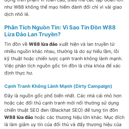
như W88 không thể mạo hiểm đánh đổi chỉ vì vài giao
dịch nhỏ lẻ.
Phân Tích Nguồn Tin: Vì Sao Tin Đồn W88
Lừa Đảo Lan Truyền?
Tin đồn về
W88 lừa đảo
xuất hiện và lan truyền từ
nhiều nguồn khác nhau, thường là do sự hiểu lầm, lỗi
kỹ thuật hoặc chiến lược cạnh tranh không lành mạnh.
Việc phân tích nguồn gốc tin đồn là chìa khóa để xác
định thực hư.
Cạnh Tranh Không Lành Mạnh (Dirty Campaign)
Đây là nguồn gốc phổ biến nhất. Các nhà cái nhỏ hơn
hoặc các đối thủ cạnh tranh mới nổi thường sử dụng
chiến thuật SEO đen (Blackhat SEO) để tung tin đồn
W88 lừa đảo
hoặc các thương hiệu lớn khác. Mục đích
là làm giảm uy tín của đối thủ và đẩy thương hiệu của