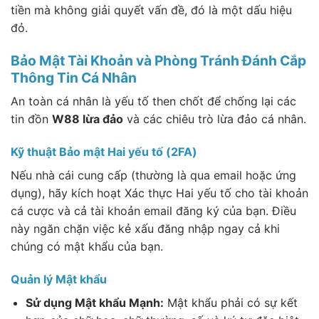
tiền mà không giải quyết vấn đề, đó là một dấu hiệu
đỏ.
Bảo Mật Tài Khoản và Phòng Tránh Đánh Cắp
Thông Tin Cá Nhân
An toàn cá nhân là yếu tố then chốt để chống lại các
tin đồn
W88 lừa đảo
và các chiêu trò lừa đảo cá nhân.
Kỹ thuật Bảo mật Hai yếu tố (2FA)
Nếu nhà cái cung cấp (thường là qua email hoặc ứng
dụng), hãy kích hoạt Xác thực Hai yếu tố cho tài khoản
cá cược và cả tài khoản email đăng ký của bạn. Điều
này ngăn chặn việc kẻ xấu đăng nhập ngay cả khi
chúng có mật khẩu của bạn.
Quản lý Mật khẩu
Sử dụng Mật khẩu Mạnh:
Mật khẩu phải có sự kết