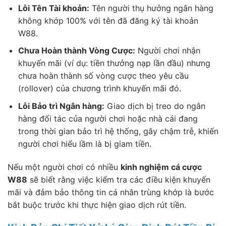
Lỗi Tên Tài khoản:
Tên người thụ hưởng ngân hàng
không khớp 100% với tên đã đăng ký tài khoản
W88.
Chưa Hoàn thành Vòng Cược:
Người chơi nhận
khuyến mãi (ví dụ: tiền thưởng nạp lần đầu) nhưng
chưa hoàn thành số vòng cược theo yêu cầu
(rollover) của chương trình khuyến mãi đó.
Lỗi Bảo trì Ngân hàng:
Giao dịch bị treo do ngân
hàng đối tác của người chơi hoặc nhà cái đang
trong thời gian bảo trì hệ thống, gây chậm trễ, khiến
người chơi hiểu lầm là bị giam tiền.
Nếu một người chơi có nhiều
kinh nghiệm cá cược
W88
sẽ biết rằng việc kiểm tra các điều kiện khuyến
mãi và đảm bảo thông tin cá nhân trùng khớp là bước
bắt buộc trước khi thực hiện giao dịch rút tiền.