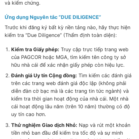
và kiểm chứng.
Ứng dụng Nguyên tắc “DUE DILIGENCE”
Trước khi đăng ký bất kỳ nền tảng nào, hãy thực hiện
kiểm tra “Due Diligence” (Thẩm định toàn diện):
Kiểm tra Giấy phép:
Truy cập trực tiếp trang web
của PAGCOR hoặc MGA, tìm kiếm tên công ty sở
hữu nhà cái để xác nhận giấy phép còn hiệu lực.
Đánh giá Uy tín Cộng đồng:
Tìm kiếm các đánh giá
trên các trang web đánh giá độc lập (không phải
diễn đàn cờ bạc mà là các trang tin tức ngành) và
kiểm tra thời gian hoạt động của nhà cái. Một nhà
cái hoạt động lâu năm (trên 10 năm) thường có độ
uy tín cao hơn.
Thử nghiệm Giao dịch Nhỏ:
Nạp và rút một khoản
tiền nhỏ ban đầu để kiểm tra tốc độ và sự minh