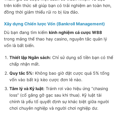
trên kiến thức sẽ giúp bạn có trải nghiệm an toàn hơn,
đồng thời giảm thiểu rủi ro bị lừa đảo.
Xây dựng Chiến lược Vốn (Bankroll Management)
Dù bạn đang tìm kiếm
kinh nghiệm cá cược W88
trong mảng thể thao hay casino, nguyên tắc quản lý
vốn là bất biến.
Thiết lập Ngân sách:
Chỉ sử dụng số tiền bạn có thể
chấp nhận mất.
Quy tắc 5%:
Không bao giờ đặt cược quá 5% tổng
vốn vào bất kỳ kèo cược đơn lẻ nào.
Tâm lý và Kỷ luật:
Tránh rơi vào hiệu ứng “chasing
loss” (cố gắng gỡ gạc sau khi thua). Kỷ luật tài
chính là yếu tố quyết định sự khác biệt giữa người
chơi chuyên nghiệp và người chơi nghiệp dư.