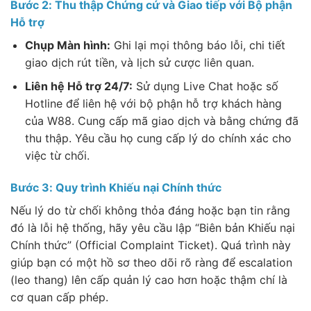
Bước 2: Thu thập Chứng cứ và Giao tiếp với Bộ phận
Hỗ trợ
Chụp Màn hình:
Ghi lại mọi thông báo lỗi, chi tiết
giao dịch rút tiền, và lịch sử cược liên quan.
Liên hệ Hỗ trợ 24/7:
Sử dụng Live Chat hoặc số
Hotline để liên hệ với bộ phận hỗ trợ khách hàng
của W88. Cung cấp mã giao dịch và bằng chứng đã
thu thập. Yêu cầu họ cung cấp lý do chính xác cho
việc từ chối.
Bước 3: Quy trình Khiếu nại Chính thức
Nếu lý do từ chối không thỏa đáng hoặc bạn tin rằng
đó là lỗi hệ thống, hãy yêu cầu lập “Biên bản Khiếu nại
Chính thức” (Official Complaint Ticket). Quá trình này
giúp bạn có một hồ sơ theo dõi rõ ràng để escalation
(leo thang) lên cấp quản lý cao hơn hoặc thậm chí là
cơ quan cấp phép.