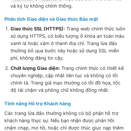
và ký tự không chính thống.
Phân tích Giao diện và Giao thức Bảo mật
Giao thức SSL (HTTPS):
Trang web chính thức luôn
sử dụng HTTPS, có biểu tượng ổ khóa an toàn màu
xanh lá hoặc xám ở thanh địa chỉ. Trang lừa đảo
thường bỏ qua bước này hoặc sử dụng SSL miễn
phí, không đáng tin cậy.
Chất lượng Giao diện:
Trang chính thức có thiết kế
chuyên nghiệp, cập nhật liên tục và không có lỗi
chính tả. Trang giả mạo thường có lỗi đồ họa, tốc
độ tải chậm và phông chữ không đồng nhất.
Tính năng Hỗ trợ Khách hàng
Các trang lừa đảo thường không có bộ phận hỗ trợ
khách hàng thực sự. Nếu bạn nhận được phản hồi
chậm chạp, mơ hồ, hoặc chỉ được thúc giục nạp thêm