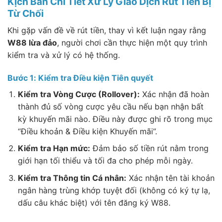
Kịch Bản Chi Tiết Xử Lý Giao Dịch Rút Tiền Bị
Từ Chối
Khi gặp vấn đề về rút tiền, thay vì kết luận ngay rằng
W88 lừa đảo
, người chơi cần thực hiện một quy trình
kiểm tra và xử lý có hệ thống.
Bước 1: Kiểm tra Điều kiện Tiên quyết
Kiểm tra Vòng Cược (Rollover):
Xác nhận đã hoàn
thành đủ số vòng cược yêu cầu nếu bạn nhận bất
kỳ khuyến mãi nào. Điều này được ghi rõ trong mục
“Điều khoản & Điều kiện Khuyến mãi”.
Kiểm tra Hạn mức:
Đảm bảo số tiền rút nằm trong
giới hạn tối thiểu và tối đa cho phép mỗi ngày.
Kiểm tra Thông tin Cá nhân:
Xác nhận tên tài khoản
ngân hàng trùng khớp tuyệt đối (không có ký tự lạ,
dấu câu khác biệt) với tên đăng ký W88.