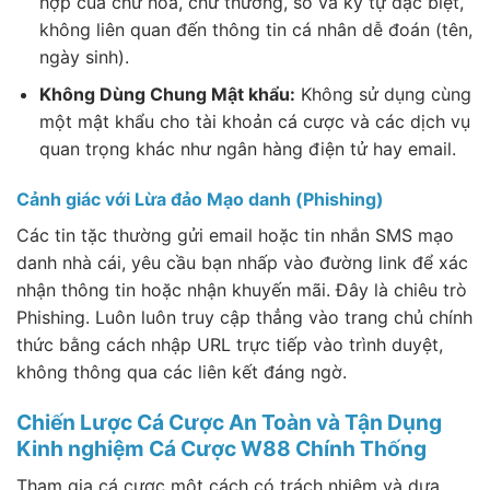
hợp của chữ hoa, chữ thường, số và ký tự đặc biệt,
không liên quan đến thông tin cá nhân dễ đoán (tên,
ngày sinh).
Không Dùng Chung Mật khẩu:
Không sử dụng cùng
một mật khẩu cho tài khoản cá cược và các dịch vụ
quan trọng khác như ngân hàng điện tử hay email.
Cảnh giác với Lừa đảo Mạo danh (Phishing)
Các tin tặc thường gửi email hoặc tin nhắn SMS mạo
danh nhà cái, yêu cầu bạn nhấp vào đường link để xác
nhận thông tin hoặc nhận khuyến mãi. Đây là chiêu trò
Phishing. Luôn luôn truy cập thẳng vào trang chủ chính
thức bằng cách nhập URL trực tiếp vào trình duyệt,
không thông qua các liên kết đáng ngờ.
Chiến Lược Cá Cược An Toàn và Tận Dụng
Kinh nghiệm Cá Cược W88 Chính Thống
Tham gia cá cược một cách có trách nhiệm và dựa